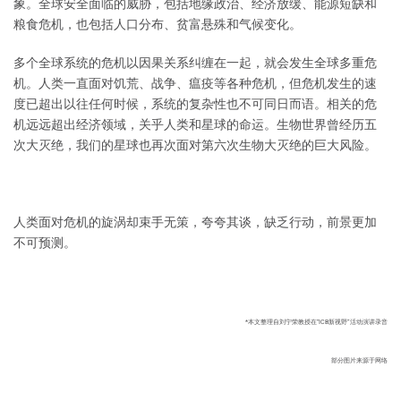
象。全球安全面临的威胁，包括地缘政治、经济放缓、能源短缺和
粮食危机，也包括人口分布、贫富悬殊和气候变化。
多个全球系统的危机以因果关系纠缠在一起，就会发生全球多重危
机。人类一直面对饥荒、战争、瘟疫等各种危机，但危机发生的速
度已超出以往任何时候，系统的复杂性也不可同日而语。相关的危
机远远超出经济领域，关乎人类和星球的命运。生物世界曾经历五
次大灭绝，我们的星球也再次面对第六次生物大灭绝的巨大风险。
人类面对危机的旋涡却束手无策，夸夸其谈，缺乏行动，前景更加
不可预测。
*本文整理自刘宁荣教授在“ICB新视野”活动演讲录音
部分图片来源于网络