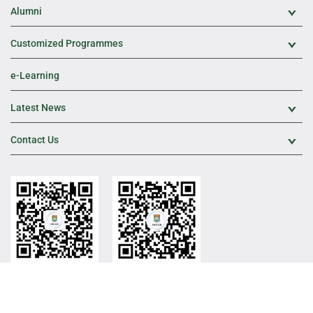
Alumni
Exp
Customized Programmes
Exp
e-Learning
Latest News
Exp
Contact Us
Exp
HKU ICB Official WeChat
HKU ICB WeChat
Channel