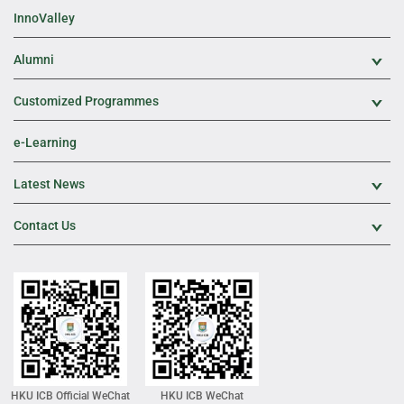
InnoValley
Alumni
Exp
Customized Programmes
Exp
e-Learning
Latest News
Exp
Contact Us
Exp
HKU ICB Official WeChat
HKU ICB WeChat