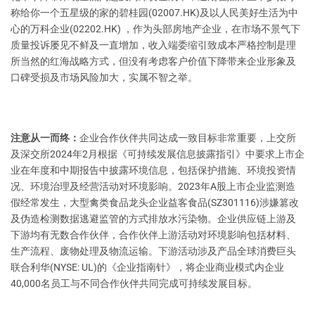
称给你一个五星级的家的碧桂园(02007.HK)及以人民美好生活为中
心的万科企业(02202.HK) ，作为头部房地产企业，在市场不景气下
质量投诉屡见不鲜及一直增加，收入端委缩引致成本严格控制是理
所当然的红海战略方式，但没有考虑客户价值下降带来企业形象及
口碑受损及市场风险加大，实属不智之举。
注意从一而终：
企业合作伙伴共同达成一致目标非常重要，上交所
及深交所2024年2月根据《可持续发展信息披露指引》中要求上市企
业在年度和中期报告中披露环境信息，包括保护措施、环境投资情
况、环境治理及经营活动对环境影响。2023年A股上市企业监测造
假经常发生，大型禽类食品龙头企业益客食品(SZ301116)涉嫌篡改
及伪造检测数据逃避监管的方式排放水污染物。企业供应链上游及
下游均有无数合作伙伴，合作伙伴上游活动对环境影响包括材料、
生产流程、废物处理及物流运输。下游活动涉及产品全球消费巨头
联合利华(NYSE: UL)的《企业指南针》，将企业商业模式内企业
40,000名员工与不同合作伙伴共同完成可持续发展目标。