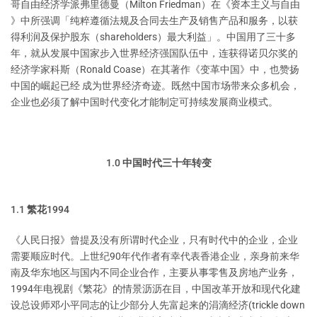
哥自由经济学派弗里德曼（Milton Friedman）在《资本主义与自由
》中所强调「纯粹遵循法规及合同去生产及销售产品和服务，以获
得利润及保护股东（shareholders）最大利益」。中国用了三十多
年，就从发展中国家步入世界经济强国队伍中，连获得诺贝尔奖的
经济学家科斯（Ronald Coase）在其著作《变革中国》中，也赞扬
中国的崛起已经 成为世界经济奇迹。既然中国市场带来众多机会，
企业也必须了解中国时代变化才能制定可持续发展商业模式。
1.0 中国时代三十年转变
1.1 繁花1994
《人民日报》曾提及没有所谓时代企业，只有时代中的企业，企业
需要顺应时代。上世纪90年代作者有幸代表香港企业，亲身前来华
南及华东地区与国内不同企业合作，主要从事零售及房地产业务，
1994年电视剧《繁花》的情景沥沥在目，中国改革开放和现代化建
设总设师邓小平同志的让少部分人先富起来的涓滴经济(trickle down