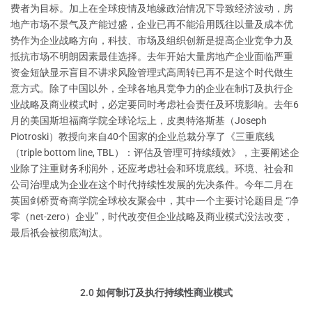
费者为目标。加上在全球疫情及地缘政治情况下导致经济波动，房
地产市场不景气及产能过盛，企业已再不能沿用既往以量及成本优
势作为企业战略方向，科技、市场及组织创新是提高企业竞争力及
抵抗市场不明朗因素最佳选择。去年开始大量房地产企业面临严重
资金短缺显示盲目不讲求风险管理式高周转已再不是这个时代做生
意方式。除了中国以外，全球各地具竞争力的企业在制订及执行企
业战略及商业模式时，必定要同时考虑社会责任及环境影响。去年6
月的美国斯坦福商学院全球论坛上，皮奥特洛斯基（Joseph
Piotroski）教授向来自40个国家的企业总裁分享了《三重底线
（triple bottom line, TBL）：评估及管理可持续绩效》，主要阐述企
业除了注重财务利润外，还应考虑社会和环境底线。环境、社会和
公司治理成为企业在这个时代持续性发展的先决条件。今年二月在
英国剑桥贾奇商学院全球校友聚会中，其中一个主要讨论题目是 “净
零（net-zero）企业”，时代改变但企业战略及商业模式没法改变，
最后祇会被彻底淘汰。
2.0 如何制订及执行持续性商业模式