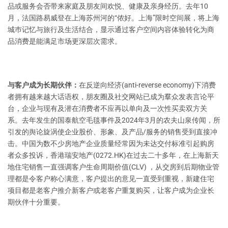
品或服务会否带来家庭及朋友间欢悦、健康及亲身经历。去年10
月，法国路易威登在上海苏州河的“侬好。上海”限时空间展，将上海
城巿记忆与旅行及生活结合，显示通过客户空间内容体验转化为商
品消费是能满足市场更深层次需求。
与客户成为长期伙伴：
在反逆向经济(anti-reverse economy)下消费
者拥有越来越大话语权，朋友圈及社交网站已成为羣众发表言论平
台，企业与现有及潜在消费者不应再以单向及一次性买卖双方关
系。去年发生的国泰航空毛毯事件及2024年3月的农夫山泉传闻，所
引发的舆论旋涡使企业股价、形象、及产品/服务的销售受到直接冲
击。中国为数不少房地产企业质量经常因为未达交付标准引起购房
者众多投诉，香港瑞安地产(0272.HK)在过去二十多年，在上海新天
地住宅销售一直强调客户生命周期价值(CLV) ，从交房到后期物业管
理都是令客户称心满意，客户提出的意见一直受到重视，新建住宅
项目都是老客户推介新客户或老客户重复购买，让客户成为企业长
期伙伴十分重要。