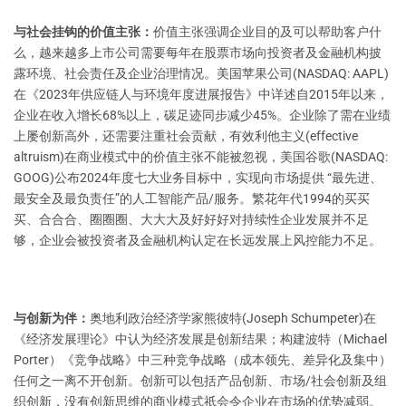
与社会挂钩的价值主张：
价值主张强调企业目的及可以帮助客户什
么，越来越多上市公司需要每年在股票市场向投资者及金融机构披
露环境、社会责任及企业治理情况。美国苹果公司(NASDAQ: AAPL)
在《2023年供应链人与环境年度进展报告》中详述自2015年以来，
企业在收入增长68%以上，碳足迹同步减少45%。企业除了需在业绩
上屡创新高外，还需要注重社会贡献，有效利他主义(effective
altruism)在商业模式中的价值主张不能被忽视，美国谷歌(NASDAQ:
GOOG)公布2024年度七大业务目标中，实现向市场提供 “最先进、
最安全及最负责任”的人工智能产品/服务。繁花年代1994的买买
买、合合合、圈圈圈、大大大及好好好对持续性企业发展并不足
够，企业会被投资者及金融机构认定在长远发展上风控能力不足。
与创新为伴：
奥地利政治经济学家熊彼特(Joseph Schumpeter)在
《经济发展理论》中认为经济发展是创新结果；构建波特（Michael
Porter）《竞争战略》中三种竞争战略（成本领先、差异化及集中）
任何之一离不开创新。创新可以包括产品创新、市场/社会创新及组
织创新，没有创新思维的商业模式祇会令企业在市场的优势减弱。