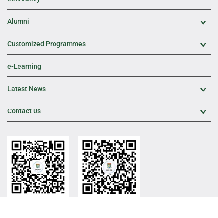
Alumni
Exp
Customized Programmes
Exp
e-Learning
Latest News
Exp
Contact Us
Exp
HKU ICB Official WeChat
HKU ICB WeChat
Channel