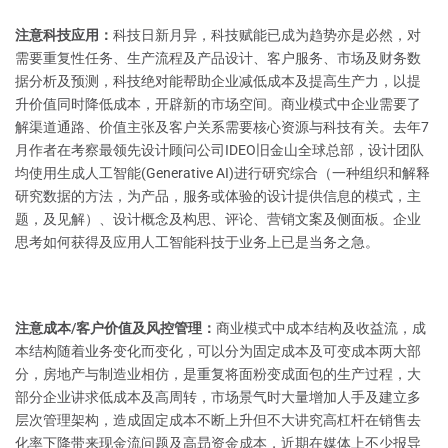
注意科技应用：
科技日新月异，科技赋能已成为趋势亦是必然，对
需要重复性任务、生产流程及产品设计、客户服务、市场及财务数
据分析及预测，科技绝对能帮助企业减低成本及提高生产力，以提
升价值同时降低成本，开辟新的市场空间。商业模式中企业需要了
解渠道通路、价值主张及客户关系需要核心资源与科技有关。去年7
月作者在考察最领先设计顾问公司IDEO旧金山全球总部，设计团队
均使用生成人工智能(Generative AI)进行研究综合（一种组织和解释
研究数据的方法，为产品，服务或体验的设计提供信息的模式，主
题，及见解）、设计概念及构思、评论、营销文案及侧面板。企业
思考如何获得及应用人工智能科技于业务上已是当务之急。
注意成本/客户价值及风控管理：
商业模式中成本结构及收益流，成
本结构随着业务变化而变化，可以分为固定成本及可变成本两大部
分，房地产与制造业相仿，是重复将面粉变成面包的生产过程，大
部分企业讲求低成本及高周转，市场景气时大量增加人手及建立多
层次管理架构，造成固定成本不断上升但不大讲究高杠杆在销售去
化率下降带来现金流问题及高昻资金成本，近期在媒体上不少报导