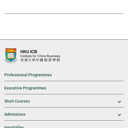
Professional Programmes
Executive Programmes
Short Courses
Exp
Admissions
Exp
InnoValley