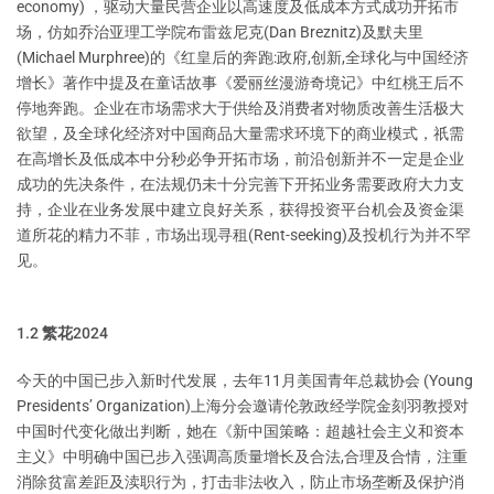
economy) ，驱动大量民营企业以高速度及低成本方式成功开拓市
场，仿如乔治亚理工学院布雷兹尼克(Dan Breznitz)及默夫里
(Michael Murphree)的《红皇后的奔跑:政府,创新,全球化与中国经济
增长》著作中提及在童话故事《爱丽丝漫游奇境记》中红桃王后不
停地奔跑。企业在市场需求大于供给及消费者对物质改善生活极大
欲望，及全球化经济对中国商品大量需求环境下的商业模式，祇需
在高增长及低成本中分秒必争开拓市场，前沿创新并不一定是企业
成功的先决条件，在法规仍未十分完善下开拓业务需要政府大力支
持，企业在业务发展中建立良好关系，获得投资平台机会及资金渠
道所花的精力不菲，市场出现寻租(Rent-seeking)及投机行为并不罕
见。
1.2 繁花2024
今天的中国已步入新时代发展，去年11月美国青年总裁协会 (Young
Presidents’ Organization)上海分会邀请伦敦政经学院金刻羽教授对
中国时代变化做出判断，她在《新中国策略：超越社会主义和资本
主义》中明确中国已步入强调高质量增长及合法,合理及合情，注重
消除贫富差距及渎职行为，打击非法收入，防止市场垄断及保护消