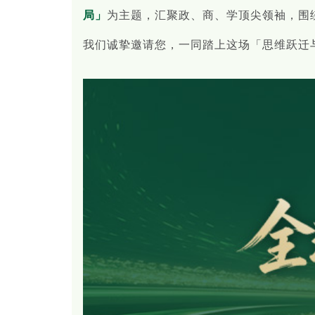
局」
为主题，汇聚政、商、学顶尖领袖，围
我们诚挚邀请您，一同踏上这场「思维跃迁