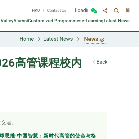
Loading...
HKU
Contact Us
简
Toggle sea
Toggle Wechat panel
Share to
oValley
Alumni
Customized Programmes
e-Learning
Latest News
News
Home
Latest News
026高管课程校内
Back
定义者。
球思维·中国智慧：新时代高管的使命与格