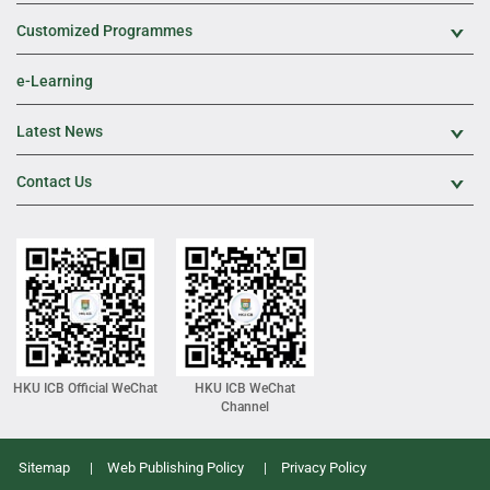
Customized Programmes
Exp
e-Learning
Latest News
Exp
Contact Us
Exp
HKU ICB Official WeChat
HKU ICB WeChat
Channel
Sitemap
Web Publishing Policy
Privacy Policy