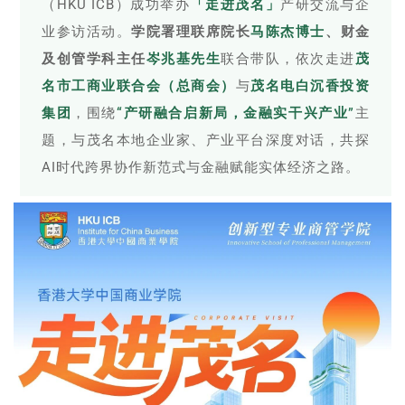
（HKU ICB）成功举办
「走进茂名」
产研交流与企
业参访活动。
学院署理联席院长
马陈杰博士
、财金
及创管学科主任
岑兆基先生
联合带队，依次走进
茂
名市工商业联合会（总商会）
与
茂名电白沉香投资
集团
，围绕
“产研融合启新局，金融实干兴产业”
主
题，与茂名本地企业家、产业平台深度对话，共探
AI时代跨界协作新范式与金融赋能实体经济之路。