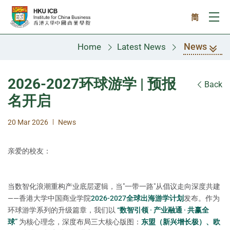
Skip to main content
简
Ope
News
Home
Latest News
2026-2027环球游学 | 预报
Back
名开启
|
20 Mar 2026
News
亲爱的校友：
当
数智化浪潮
重构产业底层逻辑，当"一带一路"从倡议走向深度共建
——香港大学中国商业学院
2026-2027全球出海游学计划
发布。作为
环球游学系列的升级篇章，我们以
“数智引领 · 产业融通 · 共赢全
球”
为核心理念，深度布局三大核心版图：
东盟（新兴增长极）、欧