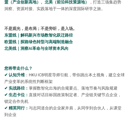
盟（产业创新高地）、北美（前沿科技策源地）
，打造三场集趋势
洞察、资源对接、实践落地于一体的深度国际研学之旅。
不是观光，是布局；不是旁听，是入场。
东盟线｜解码新兴市场数智化跃迁路径
欧盟线｜探路绿色转型与高端制造融合
北美线｜洞察AI革命与全球资本风向
您将带走什么？
✔ 认知升维
：HKU ICB明星导师引航，带你跳出本土视角，建立全球
产业变革的系统性判断框架
✔ 实战路径：
掌握数智化出海的合规要点、落地节奏与风险规避
✔ 生态卡位：
直接对话目标国政策制定者、产业链关键节点企业，
锁定合作先机
✔ 精英同行：
与志同道合的企业家并肩，从同学到合伙人，从课堂
到企业