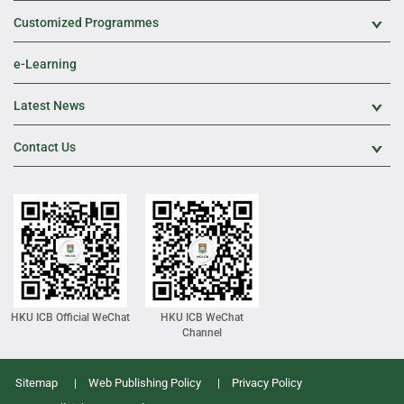
Customized Programmes
Exp
e-Learning
Latest News
Exp
Contact Us
Exp
HKU ICB Official WeChat
HKU ICB WeChat
Channel
Sitemap
Web Publishing Policy
Privacy Policy