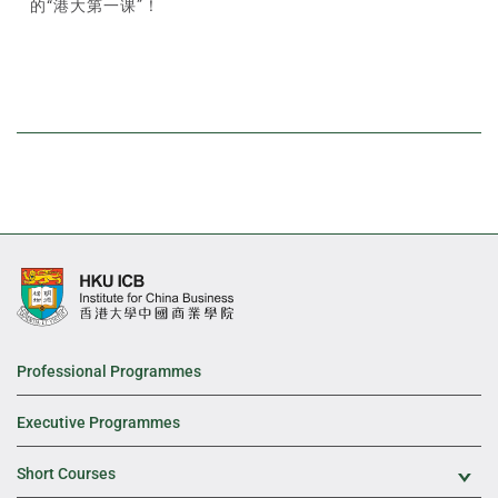
的“港大第一课”！
Professional Programmes
Executive Programmes
Short Courses
Exp