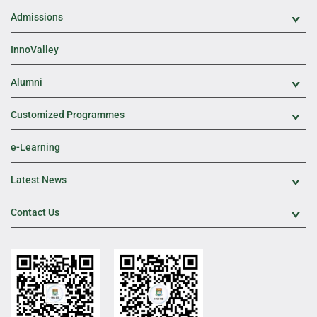
Admissions
Exp
InnoValley
Alumni
Exp
Customized Programmes
Exp
e-Learning
Latest News
Exp
Contact Us
Exp