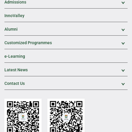
Admissions
Exp
InnoValley
Alumni
Exp
Customized Programmes
Exp
e-Learning
Latest News
Exp
Contact Us
Exp