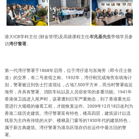
港大ICB学科主任 (财金管理)及高级课程主任
岑兆基先生
带领学员参
访
湾仔警署
。
第一代湾仔警署于1868年启用，位于湾仔道与东海旁（即今庄士敦
道）的交界，有二号差馆之称。1932年，湾仔刚完成海旁东填海计
划，警署被迁到告士打道现址，占地7,500平方米，而当时警署临近
海旁，并具有警署、消防车站以及人员宿舍等的多重功能。1941年
香港保卫战进入尾声时，该署遭到日军严重炮击，到了香港重光后
需进行大规模的修葺工程，才能恢复运作。2009年12月18日改列为
香港二级历史建筑。湾仔警署富有特色，楼高四层，建筑设计以流
线形为主内有传统的火炉、楼梯及门窗等的1930年代的建筑特色，
属于新古典建筑。湾仔警署为港岛区现存仍在运作中最古旧的警
署。