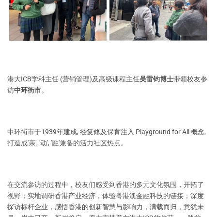
港大ICB学科主任 (营销管理)及高级课程主任
吴雷钧博士
带领校友参
访
中环街市
。
中环街市于1939年建成, 经复修及保育注入 Playground for All 概念,
打造成'亲', '动', '融'兼备的活力社区热点。
在交流参访的过程中，校友们感受到香港的多元文化氛围，开拓了
视野；实地调研香港产业经济，体验粤港澳金融科技的链接；深度
探访标杆企业，感悟香港的创新智慧与影响力，满载而归，意犹未