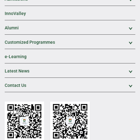
InnoValley
Alumni
Exp
Customized Programmes
Exp
e-Learning
Latest News
Exp
Contact Us
Exp