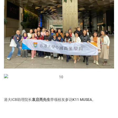
港大ICB助理院长
袁启亮先生
带领校友参访
K11 MUSEA
。