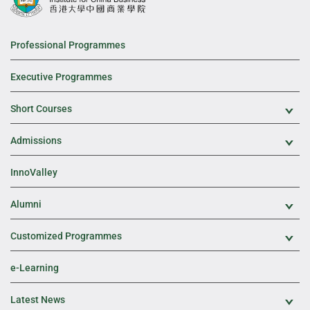
Professional Programmes
Executive Programmes
Short Courses
Exp
Admissions
Exp
InnoValley
Alumni
Exp
Customized Programmes
Exp
e-Learning
Latest News
Exp