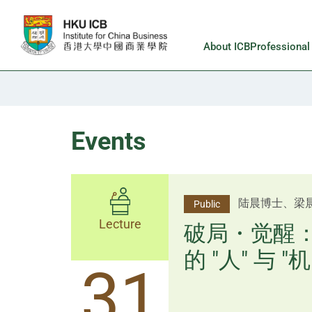
Skip to main content
About ICB
Professiona
Events
杨文斌先生、
陆晨博士、梁
Public
Public
Lecture
Lecture
逻辑×算法：
破局・觉醒
置内核
的 "人" 与 "机
31
31
逻辑×算法：重塑资产配