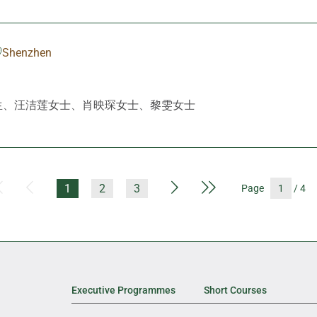
Shenzhen
生、汪洁莲女士、肖映琛女士、黎雯女士
First Page
Previous Page
Next Page
Last Page
1
2
3
Page
/ 4
Executive Programmes
Short Courses