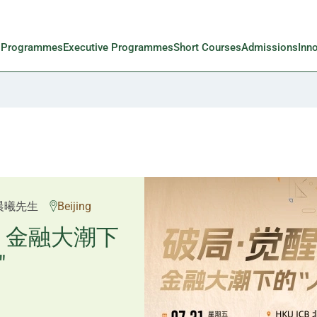
l Programmes
Executive Programmes
Short Courses
Admissions
Inn
邱良弼先生
晨曦先生
Beijing
Guangzhou
重塑资产配
：金融大潮下
"
置内核