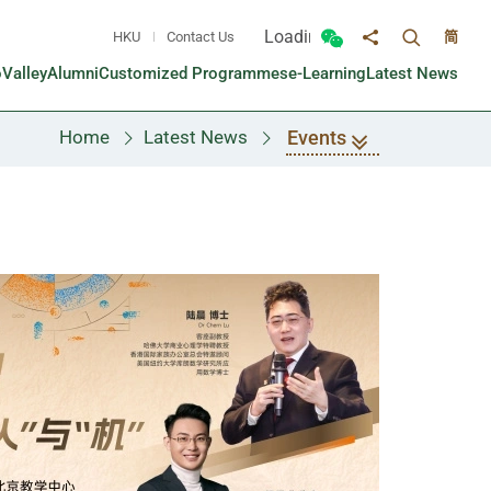
Loading...
HKU
Contact Us
简
Toggle sea
Toggle Wechat panel
Share to
oValley
Alumni
Customized Programmes
e-Learning
Latest News
Events
Home
Latest News