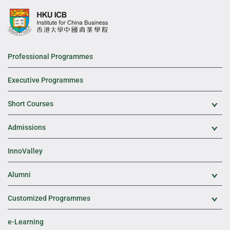
Professional Programmes
Executive Programmes
Short Courses
Exp
Admissions
Exp
InnoValley
Alumni
Exp
Customized Programmes
Exp
e-Learning