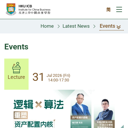
Skip to main content
简
Ope
Events
Home
Latest News
Events
14
31
Aug 2026 (Fri)
Jul 2026 (Fri)
Lecture
Lecture
14:00-17:30
13:30-17:00