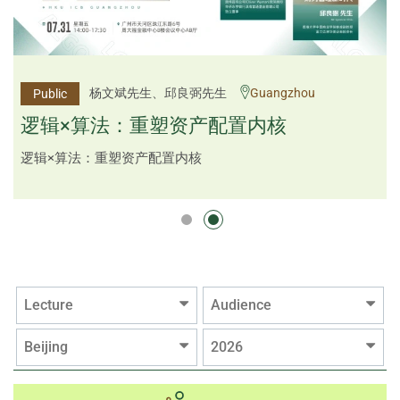
李邱敬贤女士 Ms Rosemarie Yau、潘天佑博士 Dr
杨文斌先生、邱良弼先生
Guangzhou
Public
Public
Tim Pan、李国平先生 Mr Guoping Li
Shenzhen
逻辑×算法：重塑资产配置内核
跨界智汇・预见新局
逻辑×算法：重塑资产配置内核
Lecture
Audience
Beijing
2026