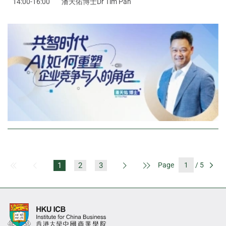
14:00-16:00
潘天佑博士Dr Tim Pan
1
2
3
Page
/ 5
First Page
Previous Page
Next Page
Last Page
Go