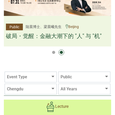
杨文斌先生、邱良弼先生
陆晨博士、梁晨曦先生
Beijing
Guangzhou
Public
Public
逻辑×算法：重塑资产配置内核
破局・觉醒：金融大潮下的 "人" 与 "机"
逻辑×算法：重塑资产配置内核
Event Type
Public
Chengdu
All Years
Lecture