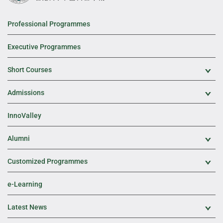
Professional Programmes
Executive Programmes
Short Courses
Exp
Admissions
Exp
InnoValley
Alumni
Exp
Customized Programmes
Exp
e-Learning
Latest News
Exp