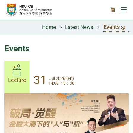
Skip to main content
简
Ope
Events
Home
Latest News
Events
31
31
Jul 2026 (Fri)
Jul 2026 (Fri)
Lecture
Lecture
14:00 -16：30
14:00-17:30