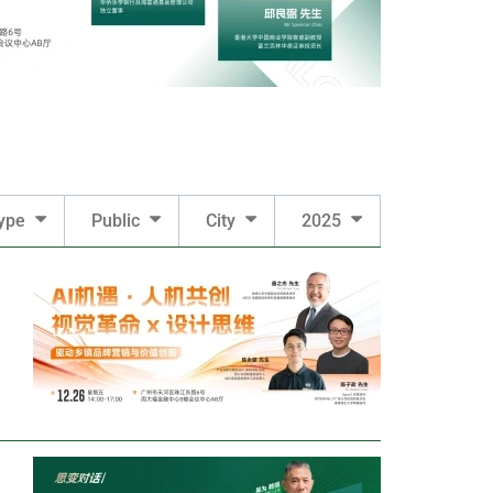
ype
Public
City
2025