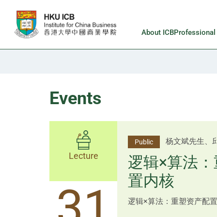
Skip to main content
About ICB
Professiona
Events
李邱敬贤女士 Ms
杨文斌先生、
Public
Public
佑博士 Dr Tim Pan、李国平
Lecture
Lecture
逻辑×算法：
Shenzhen
置内核
跨界智汇・
14
31
逻辑×算法：重塑资产配