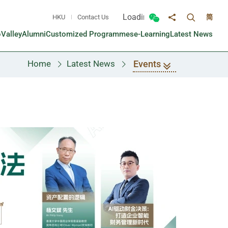
Loading...
HKU
Contact Us
简
Toggle sea
Toggle Wechat panel
Share to
oValley
Alumni
Customized Programmes
e-Learning
Latest News
Events
Home
Latest News