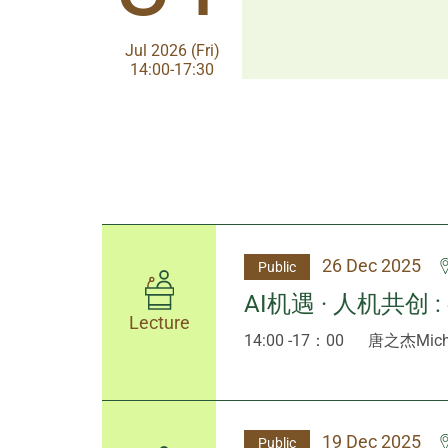
Aug 2026 (Fri)
Jul 2026 (Fri)
13:30-17:00
14:00-17:30
26 Dec 2025
Public
AI机遇 · 人机共创 
Lecture
14:00 -17：00
唐之杰Micha
19 Dec 2025
Public