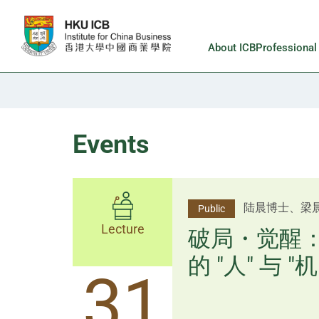
Skip to main content
About ICB
Professiona
Events
杨文斌先生、
陆晨博士、梁
Public
Public
Lecture
Lecture
逻辑×算法：
破局・觉醒
置内核
的 "人" 与 "机
31
31
逻辑×算法：重塑资产配