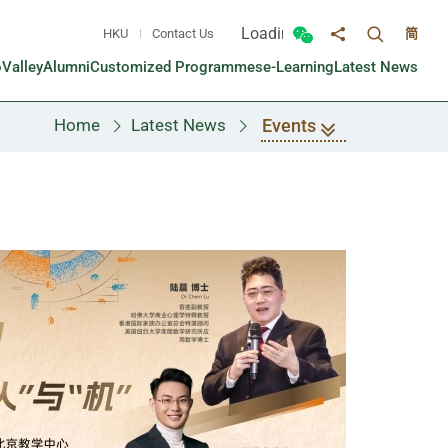
Loading...
HKU
Contact Us
简
Toggle sea
Toggle Wechat panel
Share to
oValley
Alumni
Customized Programmes
e-Learning
Latest News
Events
Home
Latest News