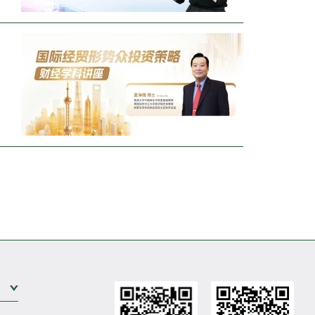
o
Expand Sub Level