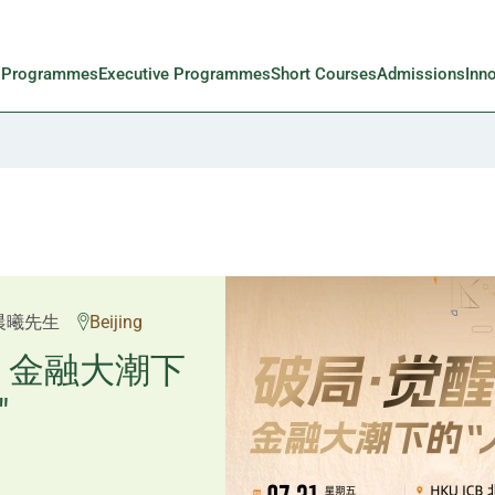
l Programmes
Executive Programmes
Short Courses
Admissions
Inn
邱良弼先生
晨曦先生
Beijing
Guangzhou
重塑资产配
：金融大潮下
"
置内核