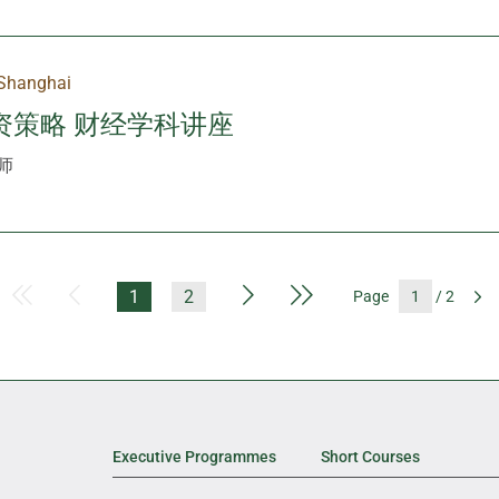
Shanghai
资策略 财经学科讲座
师
First Page
Previous Page
Next Page
Last Page
1
2
Page
/ 2
G
Executive Programmes
Short Courses