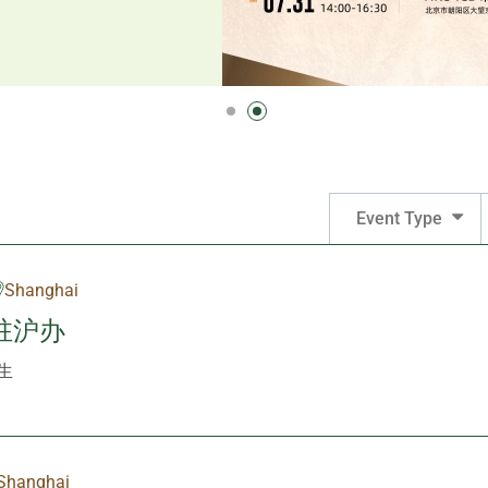
Event Type
Shanghai
驻沪办
生
Shanghai