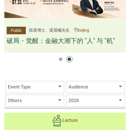
杨文斌先生、邱良弼先生
陆晨博士、梁晨曦先生
Beijing
Guangzhou
Public
Public
逻辑×算法：重塑资产配置内核
破局・觉醒：金融大潮下的 "人" 与 "机"
逻辑×算法：重塑资产配置内核
Event Type
Audience
Others
2026
Lecture