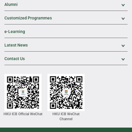
Alumni
Exp
Customized Programmes
Exp
e-Learning
Latest News
Exp
Contact Us
Exp
HKU ICB Official WeChat
HKU ICB WeChat
Channel