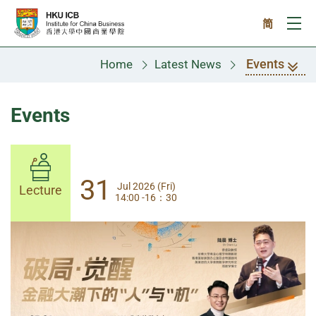
Skip to main content
简
Ope
Events
Home
Latest News
Events
31
31
Jul 2026 (Fri)
Jul 2026 (Fri)
Lecture
Lecture
14:00 -16：30
14:00-17:30