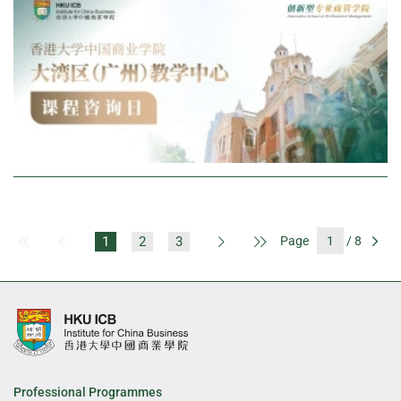
1
2
3
Page
/ 8
First Page
Previous Page
Next Page
Last Page
Go
Professional Programmes