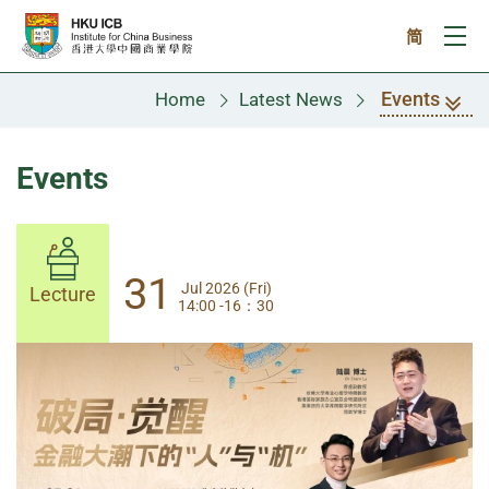
Skip to main content
简
Ope
Events
Home
Latest News
Events
31
31
Jul 2026 (Fri)
Jul 2026 (Fri)
Lecture
Lecture
14:00 -16：30
14:00-17:30