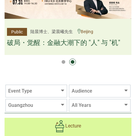
杨文斌先生、邱良弼先生
陆晨博士、梁晨曦先生
Beijing
Guangzhou
Public
Public
逻辑×算法：重塑资产配置内核
破局・觉醒：金融大潮下的 "人" 与 "机"
逻辑×算法：重塑资产配置内核
Event Type
Audience
Guangzhou
All Years
Lecture