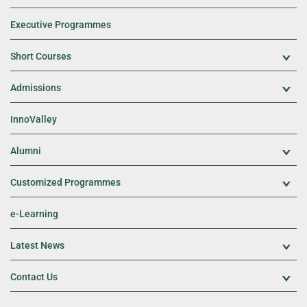
Executive Programmes
Short Courses
Exp
Admissions
Exp
InnoValley
Alumni
Exp
Customized Programmes
Exp
e-Learning
Latest News
Exp
Contact Us
Exp