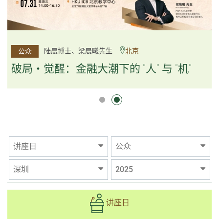
杨文斌先生、邱良弼先生
陆晨博士、梁晨曦先生
北京
广州
公众
公众
逻辑×算法：重塑资产配置内核
破局・觉醒：金融大潮下的 "人" 与 "机"
逻辑×算法：重塑资产配置内核
讲座日
公众
深圳
2025
讲座日