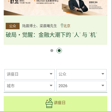
杨文斌先生、邱良弼先生
陆晨博士、梁晨曦先生
北京
广州
公众
公众
逻辑×算法：重塑资产配置内核
破局・觉醒：金融大潮下的 "人" 与 "机"
逻辑×算法：重塑资产配置内核
讲座日
公众
城市
2026
讲座日