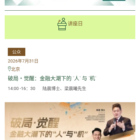
讲座日
公众
2026年7月31日
北京
破局・觉醒：金融大潮下的 "人" 与 "机"
14:00 -16：30
陆晨博士、梁晨曦先生