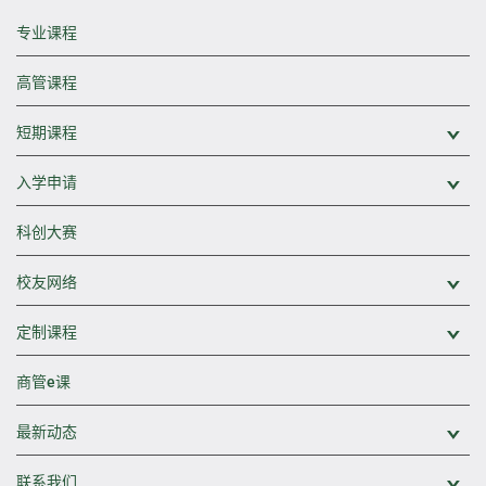
专业课程
高管课程
短期课程
展
入学申请
展
科创大赛
校友网络
展
定制课程
展
商管e课
最新动态
展
联系我们
展