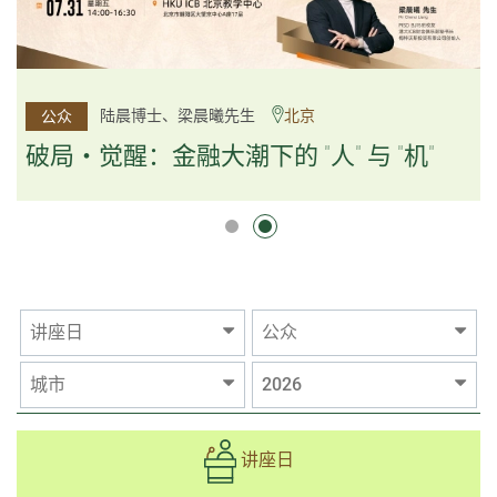
杨文斌先生、邱良弼先生
陆晨博士、梁晨曦先生
北京
广州
公众
公众
逻辑×算法：重塑资产配置内核
破局・觉醒：金融大潮下的 "人" 与 "机"
逻辑×算法：重塑资产配置内核
讲座日
公众
城市
2026
讲座日