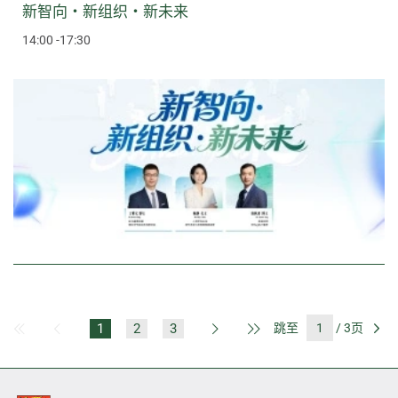
新智向・新组织・新未来
14:00 -17:30
1
2
3
跳至
/ 3页
第一页
上一页
下一页
最后一页
前