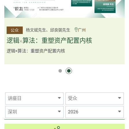
李邱敬贤女士 Ms Rosemarie Yau、潘天佑博士 Dr Tim
杨文斌先生、邱良弼先生
广州
公众
公众
Pan、李国平先生 Mr Guoping Li
深圳
逻辑×算法：重塑资产配置内核
跨界智汇・预见新局
逻辑×算法：重塑资产配置内核
讲座日
受众
深圳
2026