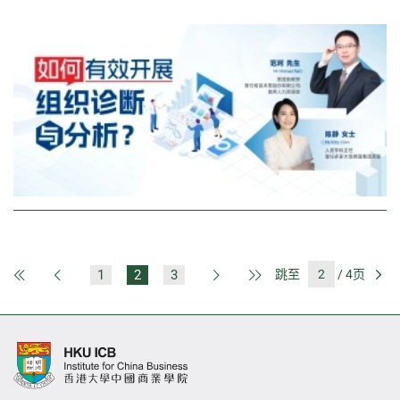
1
2
3
跳至
/ 4页
第一页
上一页
下一页
最后一页
前