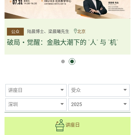
杨文斌先生、邱良弼先生
陆晨博士、梁晨曦先生
北京
广州
公众
公众
逻辑×算法：重塑资产配置内核
破局・觉醒：金融大潮下的 "人" 与 "机"
逻辑×算法：重塑资产配置内核
讲座日
受众
深圳
2025
讲座日