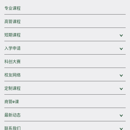
专业课程
高管课程
短期课程
展
入学申请
展
科创大赛
校友网络
展
定制课程
展
商管e课
最新动态
展
联系我们
展