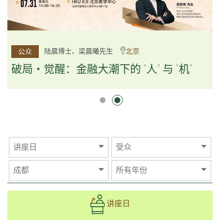
杨文斌先生、邱良弼先生
陆晨博士、梁晨曦先生
北京
广州
公众
公众
逻辑×算法：重塑资产配置内核
破局・觉醒：金融大潮下的 "人" 与 "机"
逻辑×算法：重塑资产配置内核
讲座日
受众
成都
所有年份
讲座日