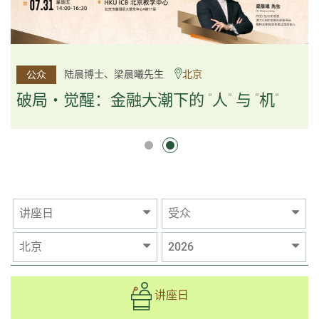
杨文斌先生、邱良弼先生
陆晨博士、梁晨曦先生
北京
广州
公众
公众
逻辑×算法：重塑资产配置内核
破局・觉醒：金融大潮下的 "人" 与 "机"
逻辑×算法：重塑资产配置内核
讲座日
受众
北京
2026
讲座日