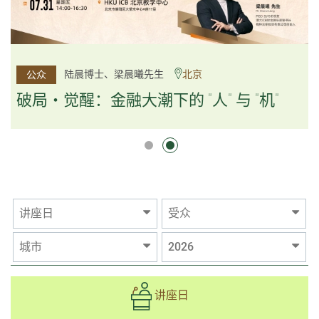
杨文斌先生、邱良弼先生
陆晨博士、梁晨曦先生
北京
广州
公众
公众
逻辑×算法：重塑资产配置内核
破局・觉醒：金融大潮下的 "人" 与 "机"
逻辑×算法：重塑资产配置内核
讲座日
受众
城市
2026
讲座日