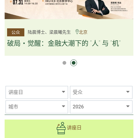
杨文斌先生、邱良弼先生
陆晨博士、梁晨曦先生
北京
广州
公众
公众
逻辑×算法：重塑资产配置内核
破局・觉醒：金融大潮下的 "人" 与 "机"
逻辑×算法：重塑资产配置内核
讲座日
受众
城市
2026
讲座日