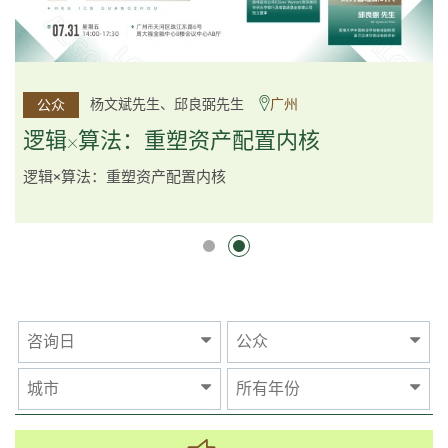
李邱敬贤女士 Ms Rosemarie Yau、潘天佑博士 Dr Tim
杨文斌先生、邱良弼先生
广州
公众
公众
Pan、李国平先生 Mr Guoping Li
深圳
逻辑×算法：重塑资产配置内核
跨界智汇・预见新局
逻辑×算法：重塑资产配置内核
咨询日
公众
城市
所有年份