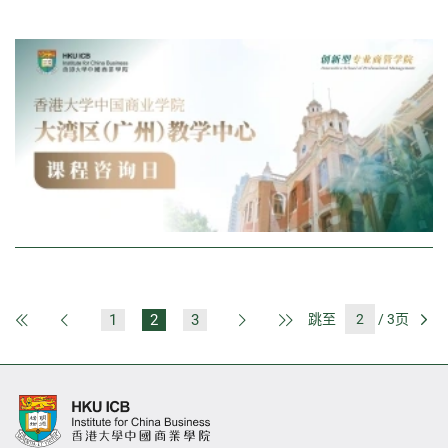
1
2
3
跳至
/ 3页
第一页
上一页
下一页
最后一页
前