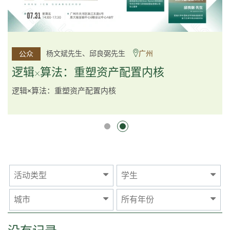
李邱敬贤女士 Ms Rosemarie Yau、潘天佑博士 Dr Tim
杨文斌先生、邱良弼先生
广州
公众
公众
Pan、李国平先生 Mr Guoping Li
深圳
逻辑×算法：重塑资产配置内核
跨界智汇・预见新局
逻辑×算法：重塑资产配置内核
活动类型
学生
城市
所有年份