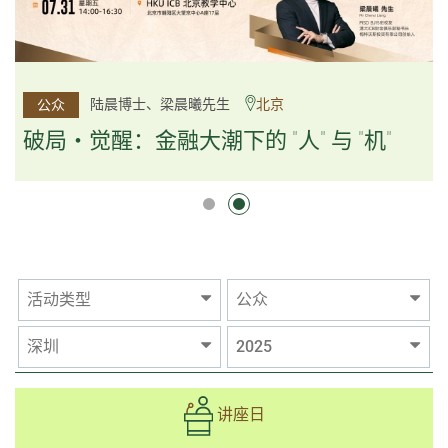
杨文斌先生、邱良弼先生
陆晨博士、梁晨曦先生
北京
广州
公众
公众
逻辑×算法：重塑资产配置内核
破局・觉醒：金融大潮下的 "人" 与 "机"
逻辑×算法：重塑资产配置内核
活动类型
公众
深圳
2025
讲座日