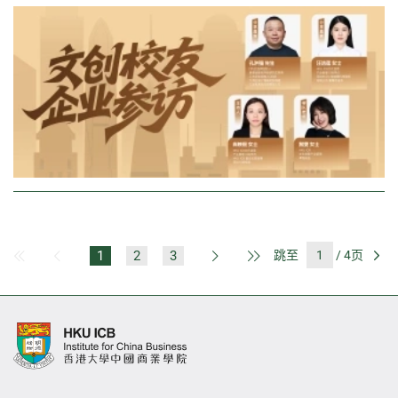
1
2
3
跳至
/ 4页
第一页
上一页
下一页
最后一页
前