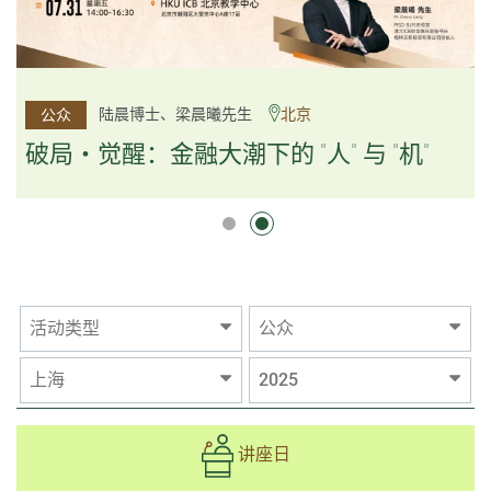
杨文斌先生、邱良弼先生
陆晨博士、梁晨曦先生
北京
广州
公众
公众
逻辑×算法：重塑资产配置内核
破局・觉醒：金融大潮下的 "人" 与 "机"
逻辑×算法：重塑资产配置内核
活动类型
公众
上海
2025
讲座日