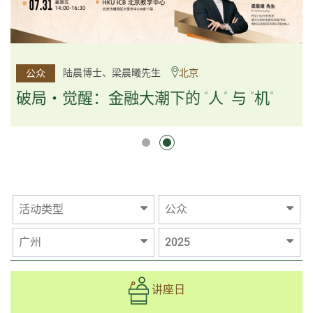
杨文斌先生、邱良弼先生
陆晨博士、梁晨曦先生
北京
广州
公众
公众
逻辑×算法：重塑资产配置内核
破局・觉醒：金融大潮下的 "人" 与 "机"
逻辑×算法：重塑资产配置内核
活动类型
公众
广州
2025
讲座日