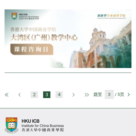
2
3
4
跳至
/ 5页
第一页
上一页
下一页
最后一页
前