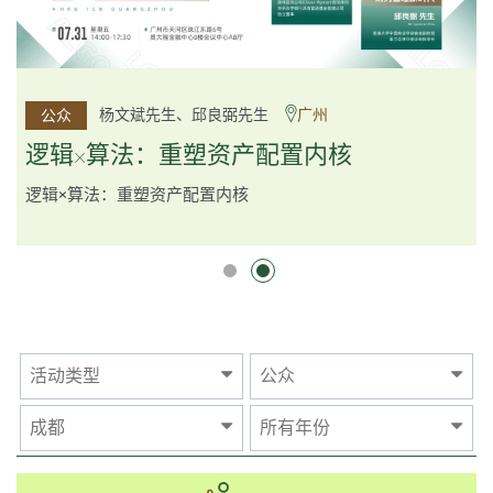
李邱敬贤女士 Ms Rosemarie Yau、潘天佑博士 Dr Tim
杨文斌先生、邱良弼先生
广州
公众
公众
Pan、李国平先生 Mr Guoping Li
深圳
逻辑×算法：重塑资产配置内核
跨界智汇・预见新局
逻辑×算法：重塑资产配置内核
活动类型
公众
成都
所有年份