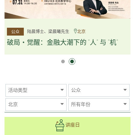
杨文斌先生、邱良弼先生
陆晨博士、梁晨曦先生
北京
广州
公众
公众
逻辑×算法：重塑资产配置内核
破局・觉醒：金融大潮下的 "人" 与 "机"
逻辑×算法：重塑资产配置内核
活动类型
公众
北京
所有年份
讲座日