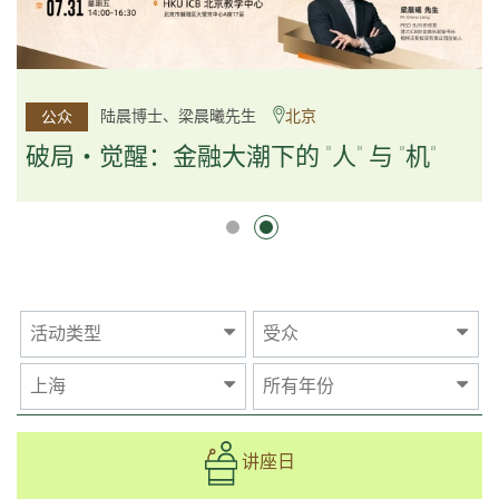
杨文斌先生、邱良弼先生
陆晨博士、梁晨曦先生
北京
广州
公众
公众
逻辑×算法：重塑资产配置内核
破局・觉醒：金融大潮下的 "人" 与 "机"
逻辑×算法：重塑资产配置内核
活动类型
受众
上海
所有年份
讲座日