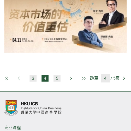
3
4
5
跳至
/ 5页
第一页
上一页
下一页
最后一页
前
专业课程