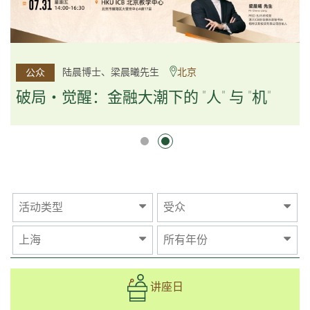
杨文斌先生、邱良弼先生
陆晨博士、梁晨曦先生
北京
广州
公众
公众
逻辑×算法：重塑资产配置内核
破局・觉醒：金融大潮下的 "人" 与 "机"
逻辑×算法：重塑资产配置内核
活动类型
受众
上海
所有年份
讲座日