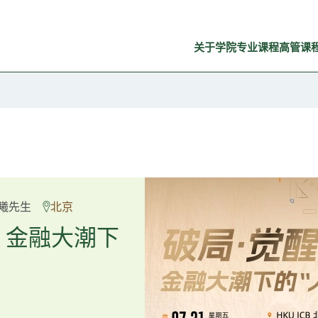
关于学院
专业课程
高管课
良弼先生
曦先生
北京
广州
重塑资产配
：金融大潮下
置内核