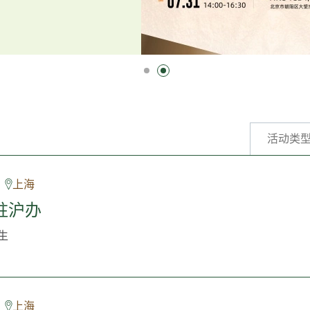
活动类
上海
驻沪办
生
上海