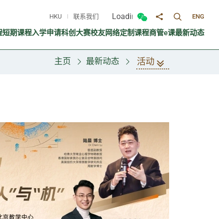
Loading...
HKU
联系我们
ENG
切换搜寻面
切换微信面板
分享至
程
短期课程
入学申请
科创大赛
校友网络
定制课程
商管e课
最新动态
活动
主页
最新动态