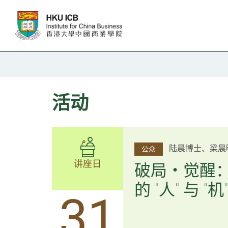
跳往主要内容
活动
杨文斌先生、邱
陆晨博士、梁晨
公众
公众
讲座日
讲座日
逻辑×算法：
破局・觉醒
置内核
的 "人" 与 "机"
31
31
逻辑×算法：重塑资产配