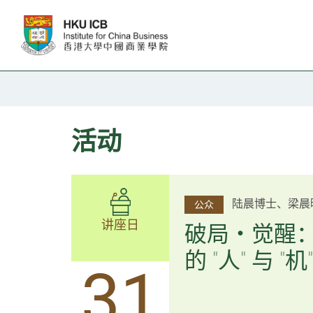
跳往主要内容
活动
杨文斌先生、邱
陆晨博士、梁晨
公众
公众
讲座日
讲座日
逻辑×算法：
破局・觉醒
置内核
的 "人" 与 "机"
31
31
逻辑×算法：重塑资产配