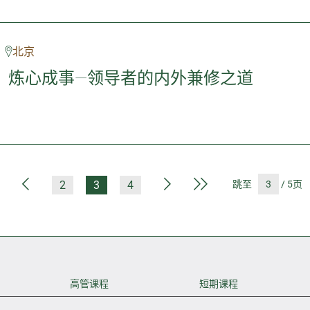
北京
，炼心成事—领导者的内外兼修之道
第一页
上一页
下一页
最后一页
2
3
4
跳至
/ 5页
高管课程
短期课程