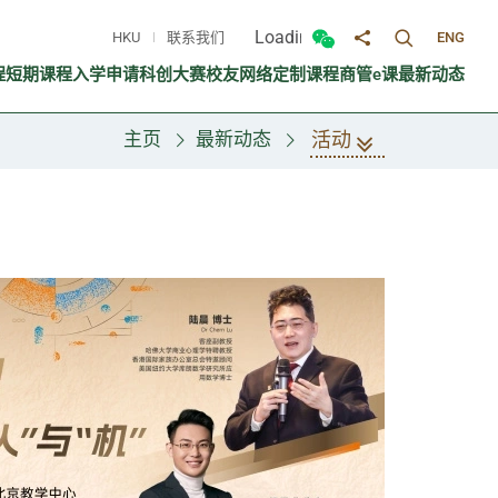
Loading...
HKU
联系我们
ENG
切换搜寻面
切换微信面板
分享至
程
短期课程
入学申请
科创大赛
校友网络
定制课程
商管e课
最新动态
活动
主页
最新动态