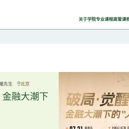
关于学院
专业课程
高管课
良弼先生
曦先生
北京
广州
重塑资产配
：金融大潮下
置内核